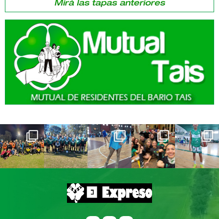
una hermosa escenografía, se amasaron riquísimas
tortas fritas y todos se vistieron con prendas típicas
que llenaron de emoción y ternura cada rincón del
jardín. Gracias a las familias y al equipo docente por
acompañar con tanto amor esta propuesta que acerca
a los niños y niñas a nuestras raíces y costumbres.
¡Viva la Patria!
Lic. Roxana Andruetto
Comunicación institucional