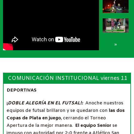
»
COMUNICACIÓN INSTITUCIONAL viernes 11
de julio de 2025
DEPORTIVAS
¡
DOBLE ALEGRÍA EN EL FUTSAL!:
Anoche nuestros
equipos de futsal brillaron y se quedaron con
las dos
Copas de Plata en juego
, cerrando el Torneo
Apertura de la mejor manera.
El equipo Senior
se
impuso con autoridad por 2-0 frente a Atlético San