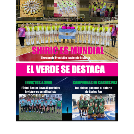
consagrarse campeón.
Cancha:
Juventud Guadalupe.
Hora:
14:00.
Rival:
Municipalidad de San Jorge. De
lograr la victoria,
la Locomotora Verde
levantará el
trofeo y cerrará un torneo inolvidable. ¡Acompañanos
a alentar con toda la fuerza! ¡Vamos Verde, que el
sueño está a un paso!
SHIRIC COMPITE EN EL CAMPEONATO PROVINCIAL
:
este sábado Shiric compite en el campeonato
Provincial en Las Parejas y el domingo 13 Alessia
Favaro compite en el provincial de Danza también en
Sportivo Las Parejas.
SOCIALES
CELEBRAMOS EL DIA DE LA INDEPENDENCIA EN EL
JARDIN MATERNAL
:
Los más pequeñitos del club
vivieron una jornada especial llena de color, historia y
tradición. Para conmemorar el 9 de Julio, se preparó